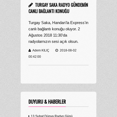
TURGAY SAKA RADYO GÜNDEMIN
CANLI BAĞLANTI KONUĞU
Turgay Saka, Handan'la Express'in
canlı bağlantı konuğu oluyor. 2
Ağustos 2018 11:30'da
radyolarnızın sesi açık olsun.
Adem KILIÇ
2018-08-02
00:42:00
DUYURU & HABERLER
13 Şubat Dünya Radyo Günü