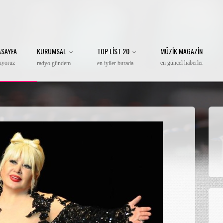
ASAYFA
KURUMSAL
TOP LIST 20
MÜZIK MAGAZIN
lıyoruz
en güncel haberler
radyo gündem
en iyiler burada