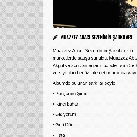
MUAZZEZ ABACI SEZENIMIN ŞARKILARI
Muazzez Abacı Sezen'imin Şarkıları isiml
marketlerde satışa sunuldu. Muazzez Aba
Akgül ve son zamanların popüler ismi Serka
versiyonları henüz internet ortamında yay
Albümde bulunan şarkılar şöyle:
• Perişanım Şimdi
• İkinci bahar
• Gidiyorum
• Geri Dön
• Hata