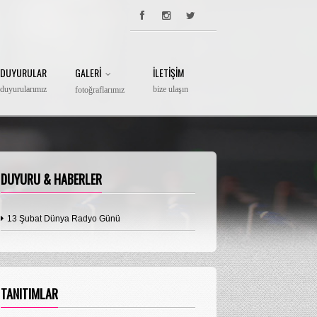
DUYURULAR
GALERI
İLETIŞIM
duyurularımız
bize ulaşın
fotoğraflarımız
DUYURU & HABERLER
13 Şubat Dünya Radyo Günü
TANITIMLAR