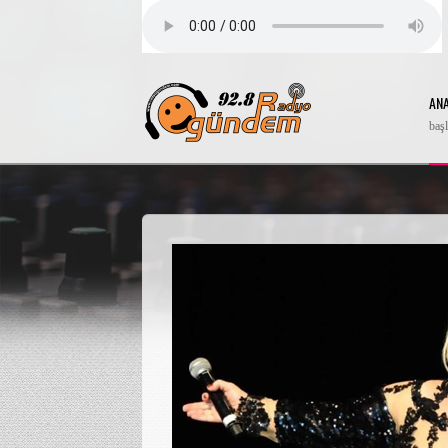
AN
baş